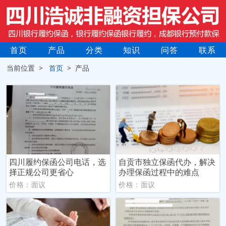
首页
产品
分类
知识
问答
联系
当前位置 >
首页
> 产品
四川履约保函公司电话，选
自贡市独立保函代办，解决
择正规公司更省心
办理保函过程中的难点
价格：面议
价格：面议