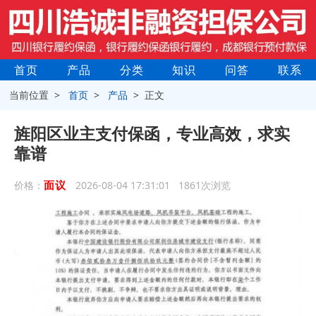
首页
产品
分类
知识
问答
联系
当前位置 >
首页
>
产品
> 正文
旌阳区业主支付保函，专业高效，求实
靠谱
面议
价格：
2026-08-04 17:31:01 1861次浏览